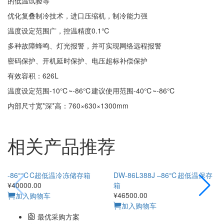
的低温试验等
优化复叠制冷技术，进口压缩机，制冷能力强
温度设定范围广，控温精度0.1℃
多种故障蜂鸣、灯光报警，并可实现网络远程报警
密码保护、开机延时保护、电压超标补偿保护
有效容积：626L
温度设定范围-10℃~-86℃建议使用范围-40℃~-86℃
内部尺寸宽*深*高：760×630×1300mm
相关产品推荐
-86°℃C超低温冷冻储存箱
DW-86L388J –86℃超低温保存
¥40000.00
箱
¥
¥46500.00
加入购物车
加入购物车
最优采购方案