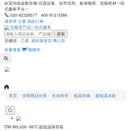
欢迎光临金默生物-仪器设备、化学试剂、标准物质、实验耗材一站
式服务平台！
020-82328577 400-812-3386
请登录
注册
我的订单
实验室产品一站式服务
搜索
关键词：
乙腈
旋转蒸发仪
离心管
0
批量搜索
购物车
Toggl
naviga
首页
全部商品分类
生命科学
低温存储
超低温冰箱
DW-86L626 -86℃超低温保存箱