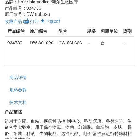
品牌：Haier biomedical/海尔生物医疗
产品编号：934736
原厂编号：DW-86L626
收藏产品
打印
下载pdf
产品编号
原厂编号
型号
规格
包装单位
货期
934736
DW-86L626
DW-86L626
--
台
--
¥
商品详情
规格参数
技术文档
产品描述
适用于医院、血站、疾病预防控 制中心、科研院所、各类医学、生
命科学实验室。用于保存病毒、病菌、红细胞、白细胞、皮肤、 骨
骼、细菌、精液、生物制品、远洋制品、电子 器件及进行特殊材料