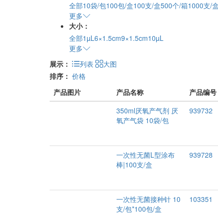
全部
10袋/包
100包/盒
100支/盒
500个/箱
1000支/
更多
大小：
全部
1µL
6×1.5cm
9×1.5cm
10µL
更多
展示：
列表
大图
排序：
价格
产品图片
产品名称
产品编号
350ml厌氧产气剂 厌
939732
氧产气袋 10袋/包
一次性无菌L型涂布
939728
棒|100支/盒
一次性无菌接种针 10
103351
支/包*100包/盒