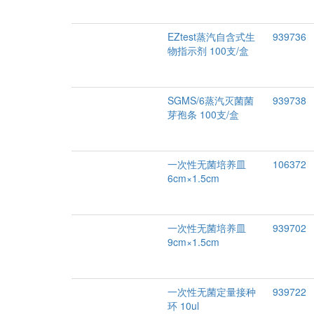
EZtest蒸汽自含式生
939736
物指示剂 100支/盒
SGMS/6蒸汽灭菌菌
939738
芽孢条 100支/盒
一次性无菌培养皿
106372
6cm×1.5cm
一次性无菌培养皿
939702
9cm×1.5cm
一次性无菌定量接种
939722
环 10ul