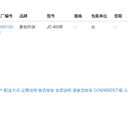
原厂编号
品牌
型号
规格
包装单位
货期
030103-
聚创环保
JC-800B
--
台
--
1
户
配送方式
运费说明
验货签收
发票说明
退换货政策
COA/MSDS下载
公