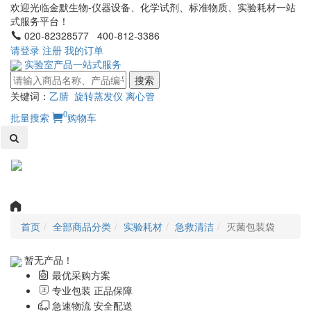
欢迎光临金默生物-仪器设备、化学试剂、标准物质、实验耗材一站
式服务平台！
020-82328577 400-812-3386
请登录
注册
我的订单
实验室产品一站式服务
搜索
关键词：
乙腈
旋转蒸发仪
离心管
0
批量搜索
购物车
Toggl
naviga
首页
全部商品分类
实验耗材
急救清洁
灭菌包装袋
暂无产品！
最优采购方案
专业包装 正品保障
急速物流 安全配送