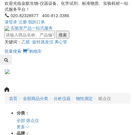
欢迎光临金默生物-仪器设备、化学试剂、标准物质、实验耗材一站
式服务平台！
020-82328577 400-812-3386
请登录
注册
我的订单
实验室产品一站式服务
搜索
关键词：
乙腈
旋转蒸发仪
离心管
0
批量搜索
购物车
Toggl
naviga
首页
全部商品分类
分析仪器
物性测定
熔点仪
分类：
全部
熔点仪
更多
品牌：