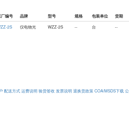
原厂编号
品牌
型号
规格
包装单位
货期
ZZ-2S
仪电物光
WZZ-2S
--
台
--
户
配送方式
运费说明
验货签收
发票说明
退换货政策
COA/MSDS下载
公