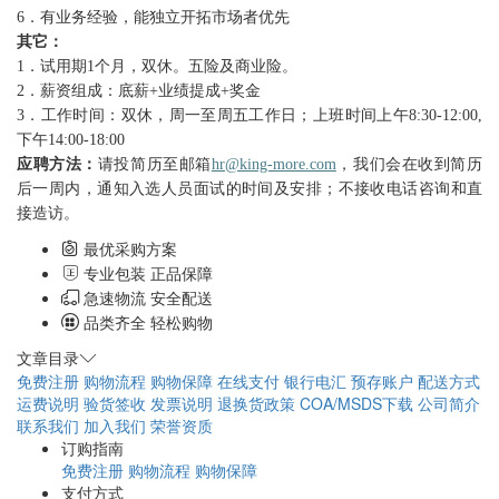
6．有业务经验，能独立开拓市场者优先
其它：
1．试用期1个月，双休。五险及商业险。
2．薪资组成：底薪+业绩提成+奖金
3．工作时间：双休，周一至周五工作日；上班时间上午8:30-12:00,
下午14:00-18:00
应聘方法：
请投简历至邮箱
hr@king-more.com
，我们会在收到简历
后一周内，通知入选人员面试的时间及安排；不接收电话咨询和直
接造访。
最优采购方案
专业包装 正品保障
急速物流 安全配送
品类齐全 轻松购物
文章目录
免费注册
购物流程
购物保障
在线支付
银行电汇
预存账户
配送方式
运费说明
验货签收
发票说明
退换货政策
COA/MSDS下载
公司简介
联系我们
加入我们
荣誉资质
订购指南
免费注册
购物流程
购物保障
支付方式