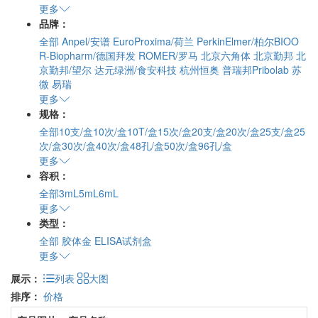
更多
品牌：
全部
Anpel/安谱
EuroProxima/荷兰
PerkinElmer/柏尔BIOO
R-Biopharm/德国拜发
ROMER/罗马
北京六角体
北京勤邦
北
京勤邦/望尔
达元绿洲/食安科技
杭州恒奥
普瑞邦Pribolab
苏
微
易瑞
更多
规格：
全部
10支/盒
10次/盒
10T/盒
15次/盒
20支/盒
20次/盒
25支/盒
25
次/盒
30次/盒
40次/盒
48孔/盒
50次/盒
96孔/盒
更多
容积：
全部
3mL
5mL
6mL
更多
类型：
全部
胶体金
ELISA试剂盒
更多
展示：
列表
大图
排序：
价格