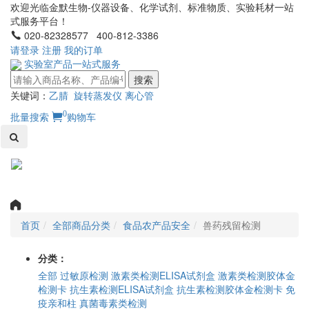
欢迎光临金默生物-仪器设备、化学试剂、标准物质、实验耗材一站
式服务平台！
020-82328577 400-812-3386
请登录
注册
我的订单
实验室产品一站式服务
搜索
关键词：
乙腈
旋转蒸发仪
离心管
0
批量搜索
购物车
Toggl
naviga
首页
全部商品分类
食品农产品安全
兽药残留检测
分类：
全部
过敏原检测
激素类检测ELISA试剂盒
激素类检测胶体金
检测卡
抗生素检测ELISA试剂盒
抗生素检测胶体金检测卡
免
疫亲和柱
真菌毒素类检测