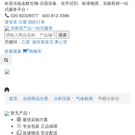
欢迎光临金默生物-仪器设备、化学试剂、标准物质、实验耗材一站
式服务平台！
020-82328577 400-812-3386
请登录
注册
我的订单
实验室产品一站式服务
搜索
关键词：
乙腈
旋转蒸发仪
离心管
0
批量搜索
购物车
Toggl
naviga
首页
全部商品分类
分析仪器
气体检测
甲醛分析仪
暂无产品！
最优采购方案
专业包装 正品保障
急速物流 安全配送