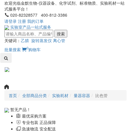
欢迎光临金默生物-仪器设备、化学试剂、标准物质、实验耗材一站
式服务平台！
020-82328577 400-812-3386
请登录
注册
我的订单
实验室产品一站式服务
搜索
关键词：
乙腈
旋转蒸发仪
离心管
0
批量搜索
购物车
Toggl
naviga
首页
全部商品分类
实验耗材
量器容器
比色管
暂无产品！
最优采购方案
专业包装 正品保障
急速物流 安全配送