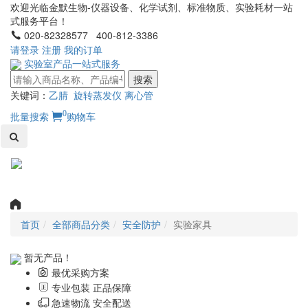
欢迎光临金默生物-仪器设备、化学试剂、标准物质、实验耗材一站
式服务平台！
020-82328577 400-812-3386
请登录
注册
我的订单
实验室产品一站式服务
搜索
关键词：
乙腈
旋转蒸发仪
离心管
0
批量搜索
购物车
Toggl
naviga
首页
全部商品分类
安全防护
实验家具
暂无产品！
最优采购方案
专业包装 正品保障
急速物流 安全配送