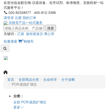
欢迎光临金默生物-仪器设备、化学试剂、标准物质、实验耗材一站
式服务平台！
020-82328577 400-812-3386
请登录
注册
我的订单
实验室产品一站式服务
搜索
关键词：
乙腈
旋转蒸发仪
离心管
0
批量搜索
购物车
Toggl
naviga
首页
全部商品分类
生命科学
分子诊断
PCR/基因扩增仪
分类：
全部
PCR/基因扩增仪
更多