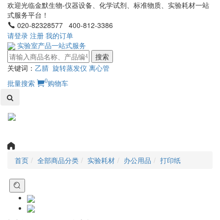
欢迎光临金默生物-仪器设备、化学试剂、标准物质、实验耗材一站
式服务平台！
020-82328577 400-812-3386
请登录
注册
我的订单
实验室产品一站式服务
搜索
关键词：
乙腈
旋转蒸发仪
离心管
0
批量搜索
购物车
Toggl
naviga
首页
全部商品分类
实验耗材
办公用品
打印纸