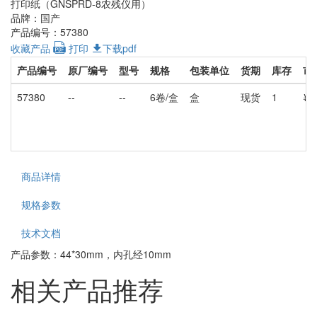
打印纸（GNSPRD-8农残仪用）
品牌：国产
产品编号：57380
收藏产品
打印
下载pdf
产品编号
原厂编号
型号
规格
包装单位
货期
库存
市
57380
--
--
6卷/盒
盒
现货
1
¥8
商品详情
规格参数
技术文档
产品参数：44*30mm，内孔经10mm
相关产品推荐